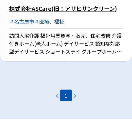
株式会社ASCare(旧：アサヒサンクリーン)
＃名古屋市
＃医療、福祉
訪問入浴介護 福祉用具貸与・販売、住宅改修 介護
付きホーム(老人ホーム) デイサービス 認知症対応
型デイサービス ショートステイ グループホーム 居
宅介護支援 訪問介護 地域包括支援 障がい者総合支
援 研修事業 自費リハビリ事業 ハウスクリーニング
事業 外国人財紹介
1