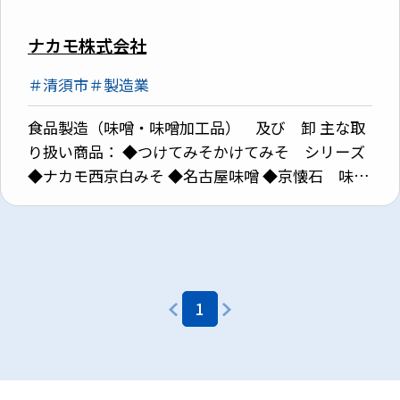
ナカモ株式会社
＃清須市
＃製造業
食品製造（味噌・味噌加工品） 及び 卸 主な取
り扱い商品： ◆つけてみそかけてみそ シリーズ
◆ナカモ西京白みそ ◆名古屋味噌 ◆京懐石 味赤
だし/京合わせ 等
1